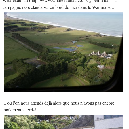
Wharekauhau (http://www.wharekauhau.co.nz/), perdu dans la
campagne néozélandaise, en bord de mer dans le Wairarapa...
... où l'on nous attends déjà alors que nous n'avons pas encore
totalement atterris!