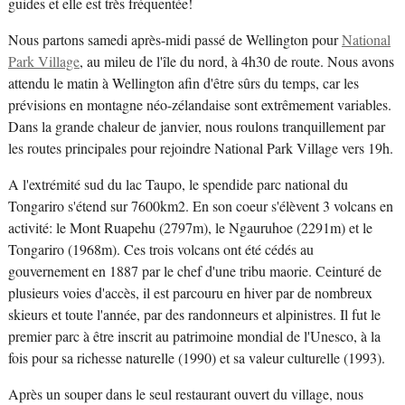
guides et elle est très fréquentée!
Nous partons samedi après-midi passé de Wellington pour
National
Park Village
, au mileu de l'île du nord, à 4h30 de route. Nous avons
attendu le matin à Wellington afin d'être sûrs du temps, car les
prévisions en montagne néo-zélandaise sont extrêmement variables.
Dans la grande chaleur de janvier, nous roulons tranquillement par
les routes principales pour rejoindre National Park Village vers 19h.
A l'extrémité sud du lac Taupo, le spendide parc national du
Tongariro s'étend sur 7600km2. En son coeur s'élèvent 3 volcans en
activité: le Mont Ruapehu (2797m), le Ngauruhoe (2291m) et le
Tongariro (1968m). Ces trois volcans ont été cédés au
gouvernement en 1887 par le chef d'une tribu maorie. Ceinturé de
plusieurs voies d'accès, il est parcouru en hiver par de nombreux
skieurs et toute l'année, par des randonneurs et alpinistres. Il fut le
premier parc à être inscrit au patrimoine mondial de l'Unesco, à la
fois pour sa richesse naturelle (1990) et sa valeur culturelle (1993).
Après un souper dans le seul restaurant ouvert du village, nous