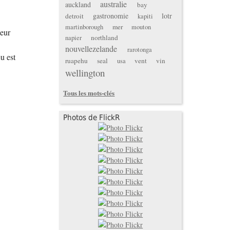
australie
auckland
bay
gastronomie
lotr
detroit
kapiti
mer
martinborough
mouton
neur
northland
napier
nouvellezelande
rarotonga
u est
ruapehu
seal
vent
vin
usa
wellington
Tous les mots-clés
Photos de FlickR