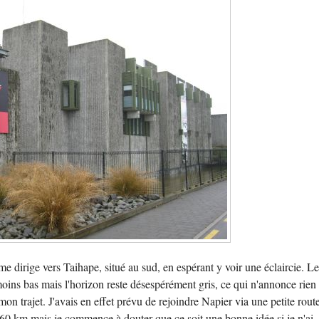
 me dirige vers Taihape, situé au sud, en espérant y voir une éclaircie. L
ins bas mais l'horizon reste désespérément gris, ce qui n'annonce rien
mon trajet. J'avais en effet prévu de rejoindre Napier via une petite rout
0 km mais je commence à douter que ce soit une bonne idée si je n'ai