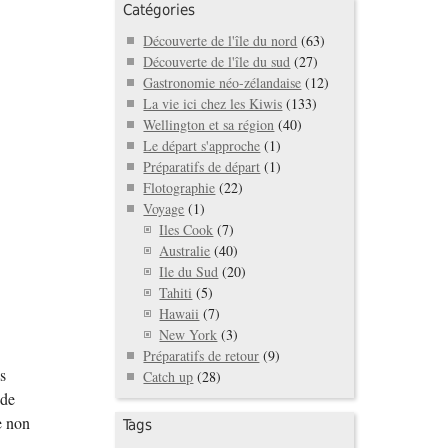
Catégories
Découverte de l'île du nord
(63)
Découverte de l'île du sud
(27)
Gastronomie néo-zélandaise
(12)
La vie ici chez les Kiwis
(133)
Wellington et sa région
(40)
Le départ s'approche
(1)
Préparatifs de départ
(1)
Flotographie
(22)
Voyage
(1)
Iles Cook
(7)
Australie
(40)
Ile du Sud
(20)
Tahiti
(5)
Hawaii
(7)
New York
(3)
Préparatifs de retour
(9)
es
Catch up
(28)
 de
e non
Tags