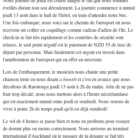
Notre journée de jeudi est courte malgré le fait que nous sommes
éveillés durant tout son déroulement. La journée commence à minuit
jeudi 13 août dans le hall de l'hôtel, en train d'attendre notre bus.
Une fois embarqué, nous voici sur le chemin de l'aéroport où nous
recevons un collier en coquillage comme cadeau d'adieu de l'île. Le
check-in se fait très rapidement et les contrôles de sécurité sont
relaxes, le seul point négatif est le paiement de NZD 55 de taxe de
départ par personne. Mais finalement cet argent est investi dans
l'amélioration de l'aéroport qui en effet en nécessite.
Lors de l'embarquement, le musicien nous chante une petite
chanson triste en nous disant
à bientôt
et c'est en avance que nous
décollons de Rarotonga jeudi 13 août à 2h du matin. Afin de ne pas
finir trop décalé, nous nous mettons alors à l'heure néozélandaise
qui est exactement minuit entre jeudi et vendredi. Nous venons de
vivre à peine 2h de temps jeudi qu'il est déjà vendredi!
Le vol de 4 heures se passe bien et nous en profitons pour essayer
de dormir plus ou moins correctement. Nous arrivons au terminal
international d'Auckland où le passage de la douane se fait très