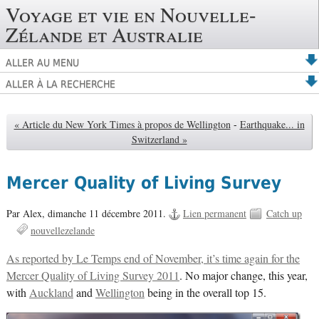
Voyage et vie en Nouvelle-
Zélande et Australie
ALLER AU MENU
ALLER À LA RECHERCHE
« Article du New York Times à propos de Wellington
-
Earthquake... in
Switzerland »
Mercer Quality of Living Survey
Par Alex,
dimanche 11 décembre 2011.
Lien permanent
Catch up
nouvellezelande
As reported by Le Temps end of November, it’s time again for the
Mercer Quality of Living Survey 2011
. No major change, this year,
with
Auckland
and
Wellington
being in the overall top 15.